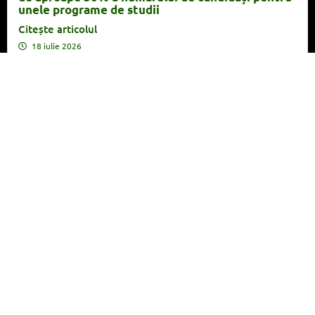
unele programe de studii
Citește articolul
18 iulie 2026
Un nou număr-record de candidați la FJSC în