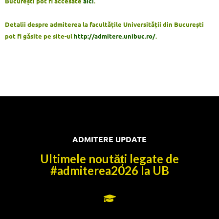
București pot fi accesate
aici
.
Detalii despre admiterea la facultățile Universității din București
pot fi găsite pe site-ul
http://admitere.unibuc.ro/
.
ADMITERE UPDATE
Ultimele noutăți legate de
#admiterea2026 la UB