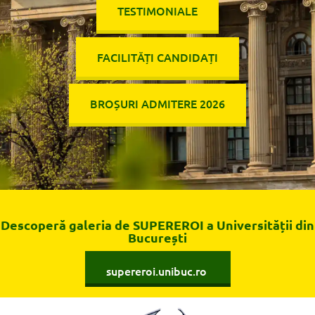
TESTIMONIALE
FACILITĂȚI CANDIDAȚI
BROȘURI ADMITERE 2026
Descoperă galeria de SUPEREROI a Universității din
București
supereroi.unibuc.ro