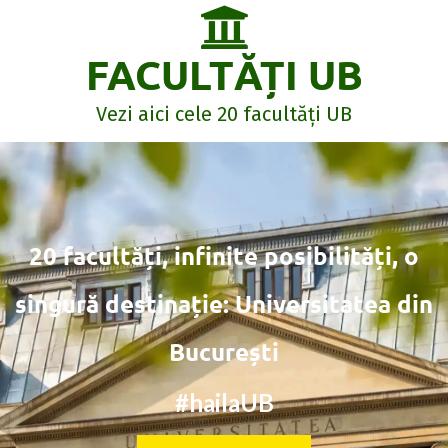
FACULTĂȚI UB
Vezi aici cele 20 facultăți UB
20 facultăți, infinite posibilități, o
singură destinație: Universitatea din
București
#hailaUB