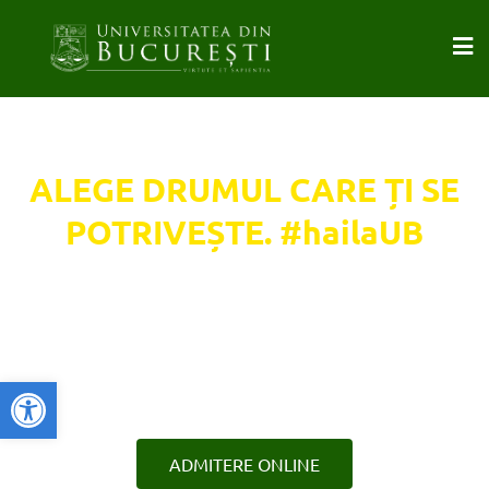
ALEGE DRUMUL CARE ȚI SE
POTRIVEȘTE. #hailaUB
Înscrie-te la una dintre cele
20 de facultăți
#admitereUB
Deschide bara de unelte
ADMITERE ONLINE