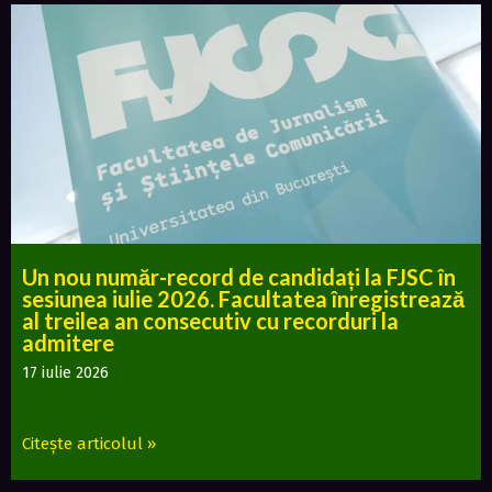
Un nou număr-record de candidați la FJSC în
sesiunea iulie 2026. Facultatea înregistrează
al treilea an consecutiv cu recorduri la
admitere
17 iulie 2026
Citește articolul »