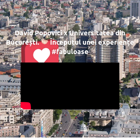
David Popovici x Universitatea din
București.
Începutul unei experiențe
#fabuloase