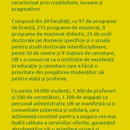
caracterizat prin creativitate, inovare și
pragmatism.
Compusă din 20 facultăți, cu 97 de programe
de licență, 215 programe de masterat, 9
programe de masterat didactic, 25 de școli
doctorale pe domenii specifice și o școală
pentru studii doctorale interdisciplinare,
peste 50 de centre și 9 stațiuni de cercetare,
UB s-a consacrat ca o instituție de excelență
în educație și cercetare care a făcut o
prioritate din pregătirea studenților săi
pentru viață și profesie.
Cu peste 34.000 studenți, 1.300 de profesori
și 500 de cercetători, 1.300 de angajați ca
personal administrativ, UB se manifestă ca o
comunitate puternică și solidară, care
acționează constant pentru a asigura cea mai
înaltă calitate a serviciilor oferite, garantând
absolvenților săi o asimilare ușoară și