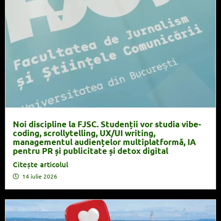
Noi discipline la FJSC. Studenții vor studia vibe-
coding, scrollytelling, UX/UI writing,
managementul audiențelor multiplatformă, IA
pentru PR și publicitate și detox digital
Citește articolul
14 iulie 2026