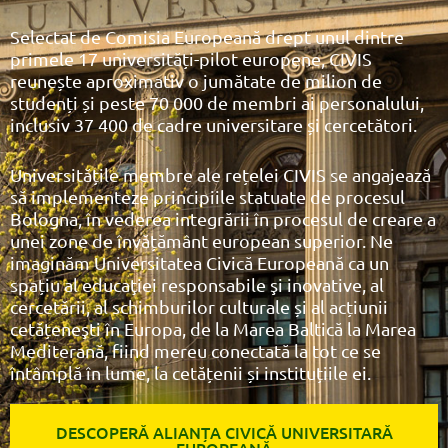
Selectat de Comisia Europeană drept unul dintre
primele 17 universități-pilot europene, CIVIS
reunește aproximativ o jumătate de milion de
studenți și peste 70 000 de membri ai personalului,
inclusiv 37 400 de cadre universitare și cercetători.
Universitățile membre ale rețelei CIVIS se angajează
să implementeze principiile statuate de procesul
Bologna, în vederea integrării în procesul de creare a
unei zone de învățământ european superior. Ne
imaginăm Universitatea Civică Europeană ca un
spațiu al educaţiei responsabile şi inovative, al
cercetării, al schimburilor culturale și al acțiunii
cetățeneşti în Europa, de la Marea Baltică la Marea
Mediterană, fiind mereu conectată la tot ce se
întâmplă în lume, la cetățenii și instituțiile ei.
DESCOPERĂ ALIANȚA CIVICĂ UNIVERSITARĂ