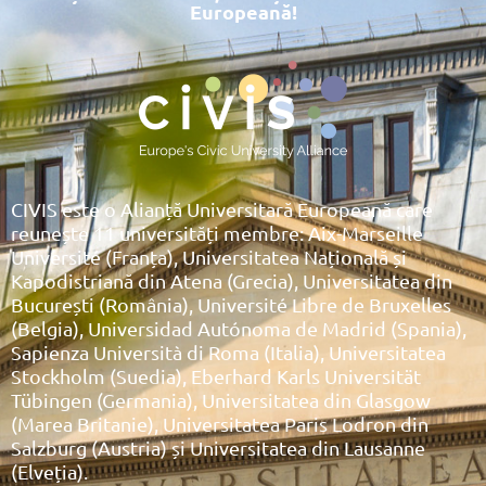
Europeană!
CIVIS este o Alianță Universitară Europeană care
reunește 11 universități membre: Aix-Marseille
Université (Franța), Universitatea Națională și
Kapodistriană din Atena (Grecia), Universitatea din
București (România), Université Libre de Bruxelles
(Belgia), Universidad Autónoma de Madrid (Spania),
Sapienza Università di Roma (Italia), Universitatea
Stockholm (Suedia), Eberhard Karls Universität
Tübingen (Germania), Universitatea din Glasgow
(Marea Britanie), Universitatea Paris Lodron din
Salzburg (Austria) și Universitatea din Lausanne
(Elveția).