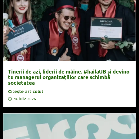
Tinerii de azi, liderii de mâine. #hailaUB și devino
tu managerul organizațiilor care schimbă
societatea
Citește articolul
16 iulie 2026