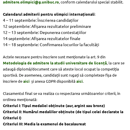
admitere.olimpici@g.
unibuc.ro
, conform calendarului special stabilit.
Calendarul admiterii pentru olimpici internaționali
:
4 – 11 septembrie: Înscrierea candidaților
12 septembrie: Afișarea rezultatelor preliminare
12 – 13 septembrie: Depunerea contestațiilor
14 septembrie: Afișarea rezultatelor finale
14 – 18 septembrie: Confirmarea locurilor la facultăți
Actele necesare pentru înscriere sunt menționate la art. 9 din
Metodologia de admitere la studii universitare de licență
, la care se
adaugă diplomă/document care să ateste locul ocupat la competiția
sportivă. De asemenea, candidații sunt rugați să completeze fișa de
înscriere de
aici
și anexa GDPR disponibilă
aici
.
Clasamentul final se va realiza cu respectarea următoarelor criterii, în
ordinea menționată:
Criteriul I: Tipul medaliei obținute (aur, argint sau bronz)
Criteriul II: Numărul medaliilor obținute (de tipul celei declarate la
Criteriul I)
Criteriul III: Media la examenul de bacalaureat