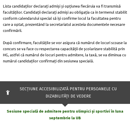
Lista candidaților declarați admiși și opțiunea fiecăruia va fi transmisă
facultăților. Candidații declarați admiși au obligația ca în termenul stabilit
conform calendarului special să își confirme locul la facultatea pentru
care a optat, prezentând la secretariatul acesteia documentele necesare
confirmării.
După confirmare, facultățile se vor asigura că numărul de locuri scoase la
concurs se va face cu respectarea capacității de școlarizare stabilită prin
HG, astfel că numărul de locuri pentru admitere, la taxă, se va diminua cu
numărul candidaților confirmați din sesiunea specială.
SECŢIUNE ACCESIBILIZATĂ PENTRU PERSOANELE CU
DIZABILITĂŢI DE VEDERE
Sesiune specială de admitere pentru olimpici și sportivi în luna
septembrie la UB