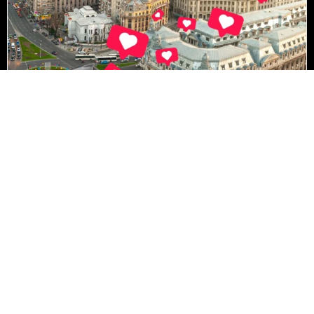
Admiterea 2026 la Universitatea din București,
sesiunea de vară: concurențe-record și creștere
de aproape 50% a numărului de candidați pentru
unele programe de studii
Citește articolul
18 iulie 2026