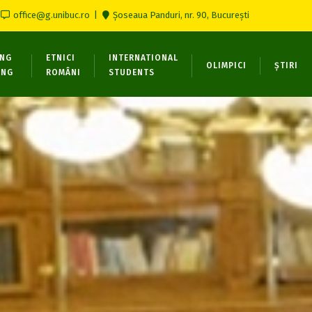
office@g.unibuc.ro
Șoseaua Panduri, nr. 90, București
ONG
ETNICI
INTERNATIONAL
OLIMPICI
ȘTIRI
ING
ROMÂNI
STUDENTS