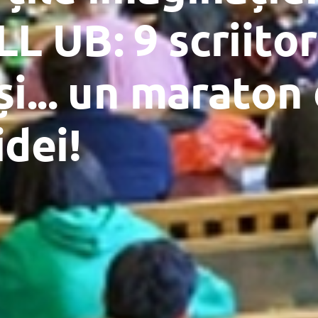
L UB: 9 scriitori
și... un maraton
idei!