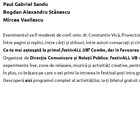
Paul Gabriel Sandu
Bogdan Alexandru Stănescu
Mircea Vasilescu
Evenimentul va fi moderat de conf. univ. dr. Constantin Vică, Prorector
Între pagini și replici, între cărți și stilouri, între autori consacrați ș
Ce te mai așteaptă la primul
festivALL UB
?
Combo, dar în favoarea 
Organizat de
Direcția Comunicare și Relații Publice
,
festivALL UB
v
experimente live, zone de relaxare, muzică și activități creative, pent
În plus, cu brățara pe care o vei primi la intrarea în festival poți intra 
Descoperă
aici
programul complet al activităților, ia-ți biletul gratuit
S