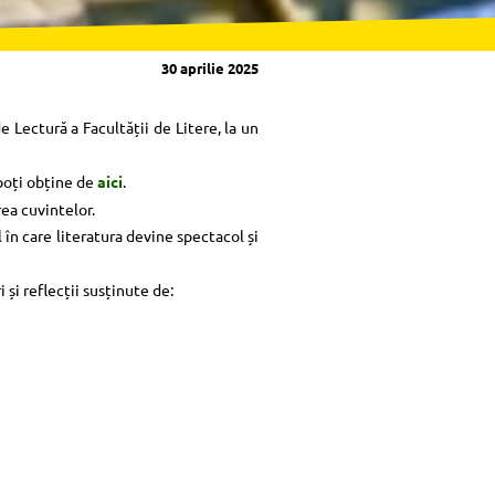
30 aprilie 2025
e Lectură a Facultății de Litere, la un
 poți obține de
aici
.
ea cuvintelor.
 în care literatura devine spectacol și
 și reflecții susținute de: