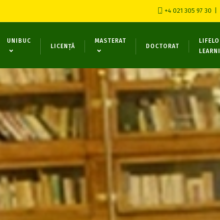
+4 021 305 97 30
UNIBUC
MASTERAT
LIFEL
LICENȚĂ
DOCTORAT
LEARN