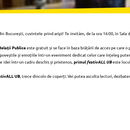
in București, cuvintele prind aripi! Te invităm, de la ora 16:00, în Sala d
Relații Publice
este gratuit și se face în baza brățării de acces pe care o
 poveștile și emoțiile într-un eveniment dedicat celor care înțeleg puter
 de idei într-un cadru deschis și prietenos,
primul
festivALL UB
este locul
stivALL UB
, trece dincolo de coperți. Vei putea asculta lecturi, dezbateri