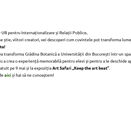
 UB pentru Internaționalizare și Relații Publice,
i cine știe, viitori creatori, vei descoperi cum cuvintele pot transforma lume
ta!
a transforma Grădina Botanică a Universității din București într-un spați
ru a crea o experiență memorabilă pentru elevi și pentru a le deschide a
gratuit pe 9 mai și la expoziția
Art Safari „Keep the art beat”
.
 de
aici
și hai să ne cunoaștem!
ECŢIUNE ACCESIBILIZATĂ PENTRU PERSOANELE CU DIZABILITĂŢI DE V