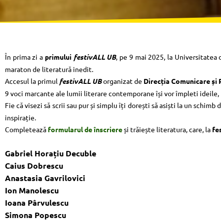
În prima zi a
primului
festivALL UB
, pe 9 mai 2025, la Universitatea d
maraton de literatură inedit.
Accesul la primul
festivALL UB
organizat de
Direcția Comunicare și 
9 voci marcante ale lumii literare contemporane își vor împleti ideile,
Fie că visezi să scrii sau pur și simplu îți dorești să asiști la un schimb
inspirație.
Completează
formularul de înscriere
și trăiește literatura, care, la
fe
Gabriel Horațiu Decuble
Caius Dobrescu
Anastasia Gavrilovici
Ion Manolescu
Ioana Pârvulescu
Simona Popescu