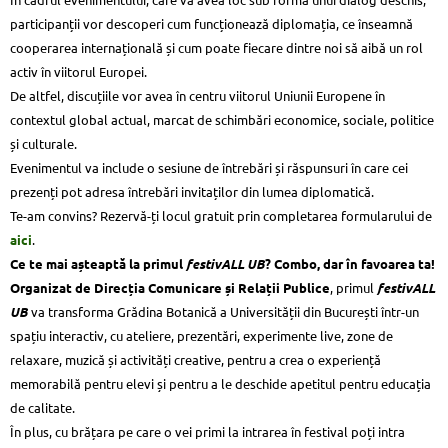
participanții vor descoperi cum funcționează diplomația, ce înseamnă
cooperarea internațională și cum poate fiecare dintre noi să aibă un rol
activ în viitorul Europei.
De altfel, discuțiile vor avea în centru viitorul Uniunii Europene în
contextul global actual, marcat de schimbări economice, sociale, politice
și culturale.
Evenimentul va include o sesiune de întrebări și răspunsuri în care cei
prezenți pot adresa întrebări invitaților din lumea diplomatică.
Te-am convins? Rezervă-ți locul gratuit prin completarea formularului de
aici
.
Ce te mai așteaptă la primul
festivALL UB
?
Combo, dar în favoarea ta!
Organizat de Direcția Comunicare și Relații Publice
, primul
festivALL
UB
va transforma Grădina Botanică a Universității din București într-un
spațiu interactiv, cu ateliere, prezentări, experimente live, zone de
relaxare, muzică și activități creative, pentru a crea o experiență
memorabilă pentru elevi și pentru a le deschide apetitul pentru educația
de calitate.
În plus, cu brățara pe care o vei primi la intrarea în festival poți intra