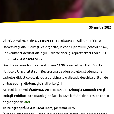
30 aprilie 2025
Vineri, 9 mai 2025, de
Ziua Europei
, Facultatea de Științe Politice a
Universității din București va organiza, în cadrul
primului
festivALL UB
,
un eveniment dedicat dialogului dintre tineri și reprezentanții corpului
diplomatic,
AMBASAD’ora
.
Discuția va avea loc începând cu
ora 11:30
la sediul Facultății Științe
Politice a Universității din București și va oferi elevilor, studenților și
cadrelor didactice ocazia de a participa la o discuție deschisă alături de
ambasadori și diplomați din diferite țări.
Accesul la primul
festivALL UB
organizat de
Direcția Comunicare și
Relații Publice
este gratuit și se face în baza brățării de acces pe care o
poți obține de
aici
.
Ce te așteaptă la AMBASAD’ora, pe 9 mai 2025?
În cadrul evenimentului, care va avea loc sub forma unui dialog deschis,