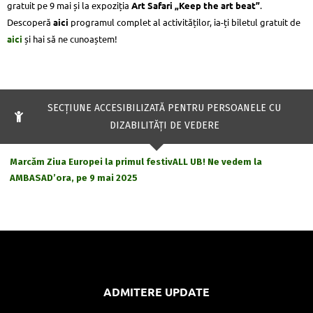
gratuit pe 9 mai și la expoziția
Art Safari „Keep the art beat”
.
Descoperă
aici
programul complet al activităților, ia-ți biletul gratuit de
aici
și hai să ne cunoaștem!
SECŢIUNE ACCESIBILIZATĂ PENTRU PERSOANELE CU
DIZABILITĂŢI DE VEDERE
Marcăm Ziua Europei la primul festivALL UB! Ne vedem la
AMBASAD’ora, pe 9 mai 2025
ADMITERE UPDATE