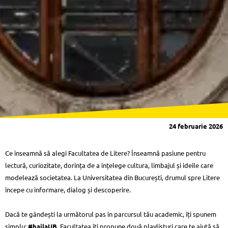
24 februarie 2026
Ce înseamnă să alegi Facultatea de Litere? Înseamnă pasiune pentru
lectură, curiozitate, dorința de a înțelege cultura, limbajul și ideile care
modelează societatea. La Universitatea din București, drumul spre Litere
începe cu informare, dialog și descoperire.
Dacă te gândești la următorul pas în parcursul tău academic, îți spunem
simplu:
#hailaUB
. Facultatea îți propune două playlisturi care te ajută să