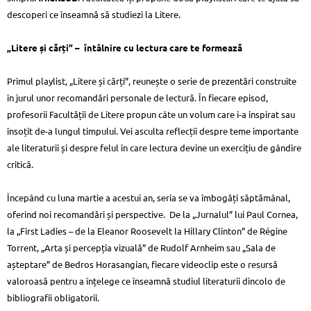
descoperi ce înseamnă să studiezi la Litere.
„Litere și cărți” – întâlnire cu lectura care te formează
Primul playlist, „Litere și cărți”, reunește o serie de prezentări construite
în jurul unor recomandări personale de lectură. În fiecare episod,
profesorii Facultății de Litere propun câte un volum care i-a inspirat sau
însoțit de-a lungul timpului. Vei asculta reflecții despre teme importante
ale literaturii și despre felul în care lectura devine un exercițiu de gândire
critică.
Începând cu luna martie a acestui an, seria se va îmbogăți săptămânal,
oferind noi recomandări și perspective. De la „Jurnalul” lui Paul Cornea,
la „First Ladies – de la Eleanor Roosevelt la Hillary Clinton” de Régine
Torrent, „Arta și percepția vizuală” de Rudolf Arnheim sau „Sala de
așteptare” de Bedros Horasangian, fiecare videoclip este o resursă
valoroasă pentru a înțelege ce înseamnă studiul literaturii dincolo de
bibliografii obligatorii.