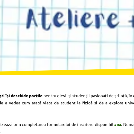
ti își deschide porțile
pentru elevii și studenții pasionați de știință, 
 a vedea cum arată viața de student la fizică și de a explora univers
ealizează prin completarea formularului de înscriere disponibil
aici
. Numă
.