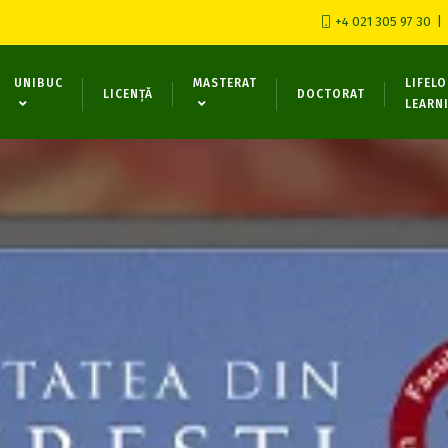
+4 021 305 97 30
UNIBUC
MASTERAT
LIFEL
LICENȚĂ
DOCTORAT
LEARN