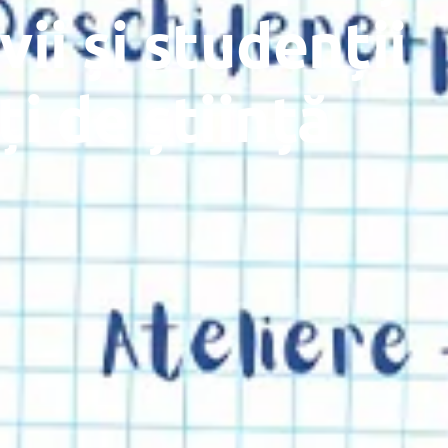
ii și studenții
i de știință