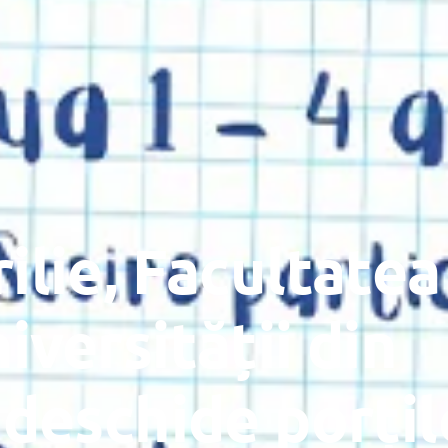
ilie, Facultatea
iversității din
 deschide porțil