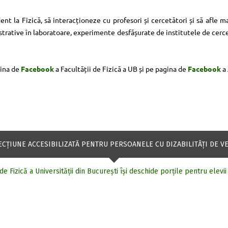
nt la Fizică, să interacționeze cu profesori și cercetători și să afle 
rative în laboratoare, experimente desfășurate de institutele de cercet
gina de
Facebook
a Facultății de Fizică a UB și pe pagina de
Facebook
a 
ECŢIUNE ACCESIBILIZATĂ PENTRU PERSOANELE CU DIZABILITĂŢI DE V
de Fizică a Universității din București își deschide porțile pentru elevii 