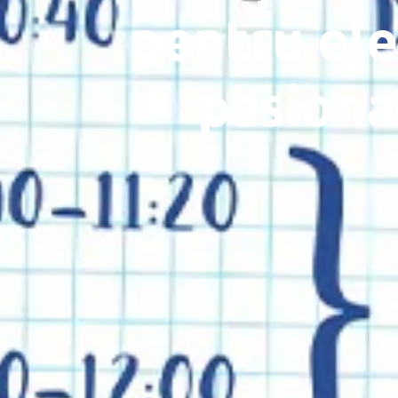
pentru elev
pasionaț