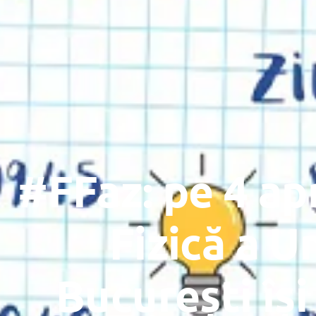
#FFaz: pe 4 apr
Fizică a Un
București își