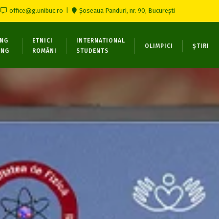
office@g.unibuc.ro
Șoseaua Panduri, nr. 90, București
ONG
ETNICI
INTERNATIONAL
OLIMPICI
ȘTIRI
ING
ROMÂNI
STUDENTS