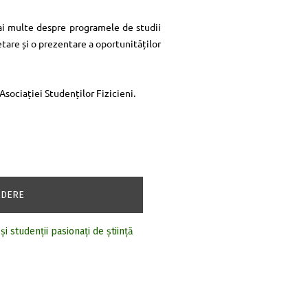
mai multe despre programele de studii
are și o prezentare a oportunităților
Asociației Studenților Fizicieni.
EDERE
și studenții pasionați de știință