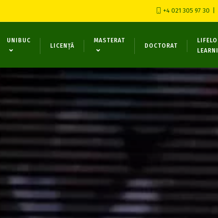
+4 021 305 97 30
UNIBUC
MASTERAT
LIFEL
LICENȚĂ
DOCTORAT
LEARN