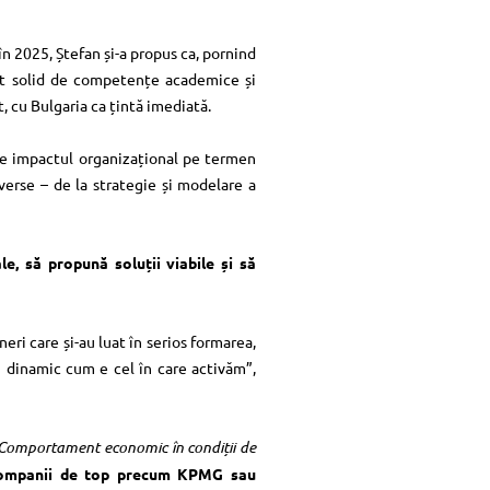
n 2025, Ștefan și-a propus ca, pornind
set solid de competențe academice și
, cu Bulgaria ca țintă imediată.
 de impactul organizațional pe termen
verse – de la strategie și modelare a
le, să propună soluții viabile și să
neri care și-au luat în serios formarea,
u dinamic cum e cel în care activăm”,
Comportament economic în condiții de
 companii de top precum KPMG sau