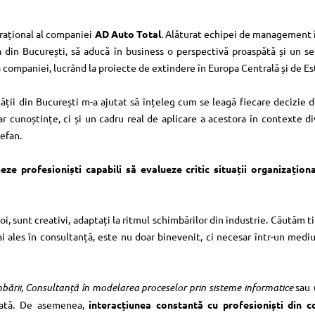
rațional al companiei
AD Auto Total
. Alăturat echipei de management î
ea din București, să aducă în business o perspectivă proaspătă și un 
 companiei, lucrând la proiecte de extindere în Europa Centrală și de Est
tății din București m-a ajutat să înțeleg cum se leagă fiecare decizie
r cunoștințe, ci și un cadru real de aplicare a acestora în contexte di
tefan.
eze profesioniști capabili să evalueze critic situații organizaționa
oi, sunt creativi, adaptați la ritmul schimbărilor din industrie. Căutăm ti
ai ales în consultanță, este nu doar binevenit, ci necesar într-un medi
bării
,
Consultanță în modelarea proceselor prin sisteme informatice
sau
icată. De asemenea,
interacțiunea constantă cu profesioniști din