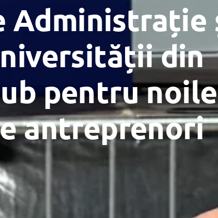
 Administrație 
niversității din
hub pentru noile
de antreprenori