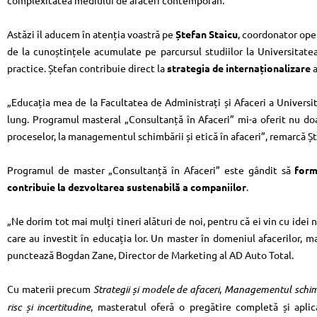
complexitatea mediului de afaceri contemporan.
Astăzi îl aducem în atenția voastră pe
Ștefan Staicu
, coordonator ope
de la cunoștințele acumulate pe parcursul studiilor la Universitat
practice. Ștefan contribuie direct la
strategia de internaționalizare
a
„Educația mea de la Facultatea de Administrați și Afaceri a Universi
lung. Programul masteral „Consultanță în Afaceri” mi-a oferit nu doa
proceselor, la managementul schimbării și etică în afaceri”, remarcă Ș
Programul de master „Consultanță în Afaceri” este gândit să
form
contribuie la dezvoltarea sustenabilă a companiilor
.
„Ne dorim tot mai mulți tineri alături de noi, pentru că ei vin cu idei n
care au investit în educația lor. Un master în domeniul afacerilor, m
punctează Bogdan Zane, Director de Marketing al AD Auto Total.
Cu materii precum
Strategii și modele de afaceri
,
Managementul schim
risc și incertitudine
, masteratul oferă o pregătire completă și apl