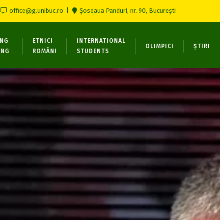
office@g.unibuc.ro
Șoseaua Panduri, nr. 90, București
ONG
ETNICI
INTERNATIONAL
OLIMPICI
ȘTIRI
ING
ROMÂNI
STUDENTS