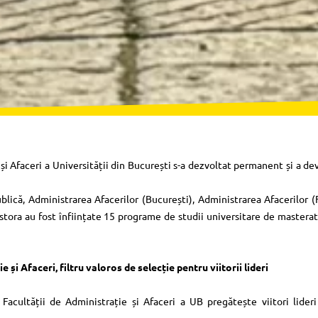
i Afaceri a Universității din București s-a dezvoltat permanent și a dev
ublică, Administrarea Afacerilor (București), Administrarea Afacerilor 
tora au fost înființate 15 programe de studii universitare de masterat,
și Afaceri, filtru valoros de selecție pentru viitorii lideri
 Facultății de Administrație și Afaceri a UB pregătește viitori lideri