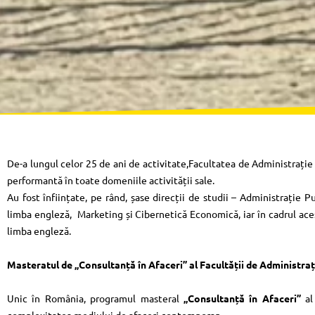
De-a lungul celor 25 de ani de activitate,Facultatea de Administrație ș
performantă în toate domeniile activității sale.
Au fost înființate, pe rând, șase direcții de studii – Administrație P
limba engleză, Marketing și Cibernetică Economică, iar în cadrul aces
limba engleză.
Masteratul de „Consultanță în Afaceri” al Facultății de Administrație 
Unic în România, programul masteral
„Consultanță în Afaceri”
al