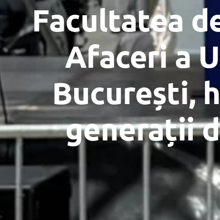
Facultatea de
Afaceri a U
București, 
generații 