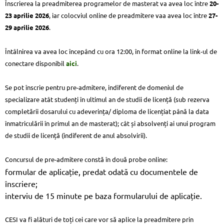
Înscrierea la preadmiterea programelor de masterat va avea loc între
20-
23 aprilie 2026
, iar colocviul online de preadmitere vaa avea loc între
27-
29 aprilie 2026
.
Întâlnirea va avea loc începând cu ora 12:00, în format online la link-ul de
conectare disponibil
aici
.
Se pot înscrie pentru pre-admitere, indiferent de domeniul de
specializare atât studenți în ultimul an de studii de licență (sub rezerva
completării dosarului cu adeverința/ diploma de licențiat până la data
înmatriculării în primul an de masterat); cât și absolvenți ai unui program
de studii de licență (indiferent de anul absolvirii).
Concursul de pre-admitere constă în două probe online:
formular de aplicație, predat odată cu documentele de
înscriere;
interviu de 15 minute pe baza formularului de aplicație.
CESI va fi alături de toți cei care vor să aplice la preadmitere prin