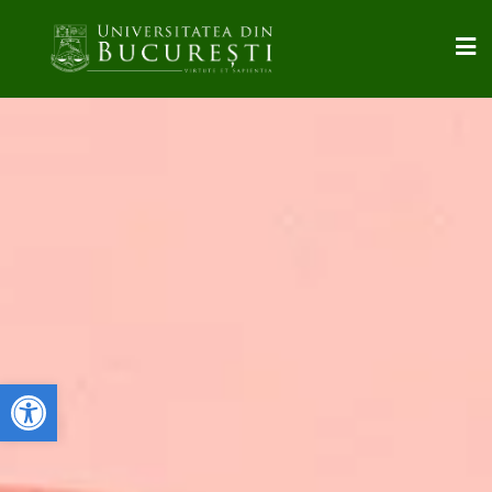
Deschide bara de unelte