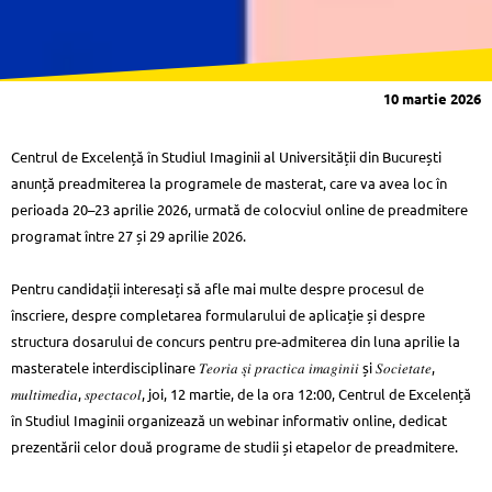
10 martie 2026
Centrul de Excelență în Studiul Imaginii al Universității din București
anunță preadmiterea la programele de masterat, care va avea loc în
perioada 20–23 aprilie 2026, urmată de colocviul online de preadmitere
programat între 27 și 29 aprilie 2026.
Pentru candidații interesați să afle mai multe despre procesul de
înscriere, despre completarea formularului de aplicație și despre
structura dosarului de concurs pentru pre-admiterea din luna aprilie la
masteratele interdisciplinare 𝑇𝑒𝑜𝑟𝑖𝑎 𝑠̦𝑖 𝑝𝑟𝑎𝑐𝑡𝑖𝑐𝑎 𝑖𝑚𝑎𝑔𝑖𝑛𝑖𝑖 și 𝑆𝑜𝑐𝑖𝑒𝑡𝑎𝑡𝑒,
𝑚𝑢𝑙𝑡𝑖𝑚𝑒𝑑𝑖𝑎, 𝑠𝑝𝑒𝑐𝑡𝑎𝑐𝑜𝑙, joi, 12 martie, de la ora 12:00, Centrul de Excelență
în Studiul Imaginii organizează un webinar informativ online, dedicat
prezentării celor două programe de studii și etapelor de preadmitere.