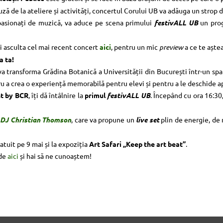
auză de la ateliere și activități, concertul Corului UB va adăuga un strop de
i pasionați de muzică, va aduce pe scena primului
festivALL UB
un prog
ți asculta cel mai recent concert
aici
, pentru un mic
preview
a ce te aște
a ta!
va transforma Grădina Botanică a Universității din București într-un spaț
ru a crea o experiență memorabilă pentru elevi și pentru a le deschide a
nt by BCR
, îți dă întâlnire la
primul
festivALL UB
. Începând cu ora 16:30
u
DJ Christian Thomson
, care va propune un
live set
plin de energie, de n
gratuit pe 9 mai și la expoziția
Art Safari „Keep the art beat”
.
 de
aici
și hai să ne cunoaștem!