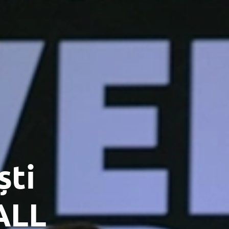
ști
vALL