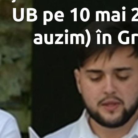
UB pe 10 mai 
auzim) în G