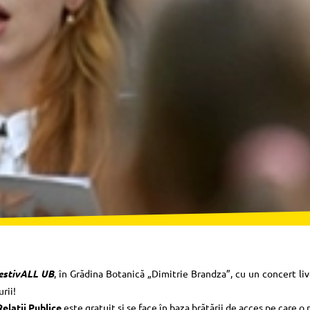
estivALL UB
, în Grădina Botanică „Dimitrie Brandza”, cu un concert li
rii!
elații Publice
este gratuit și se face în baza brățării de acces pe care o