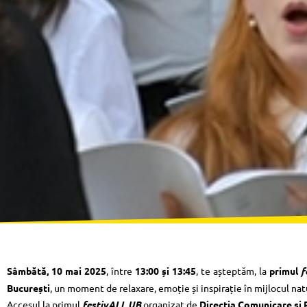
Sâmbătă, 10 mai 2025
, între
13:00 și 13:45
, te așteptăm, la
primul
f
București
, un moment de relaxare, emoție și inspirație în mijlocul natu
Accesul la primul
festivALL UB
organizat de
Direcția Comunicare și R