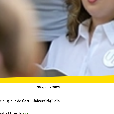
30 aprilie 2025
ve susținut de
Corul Universității din
 poți obține de
aici
.