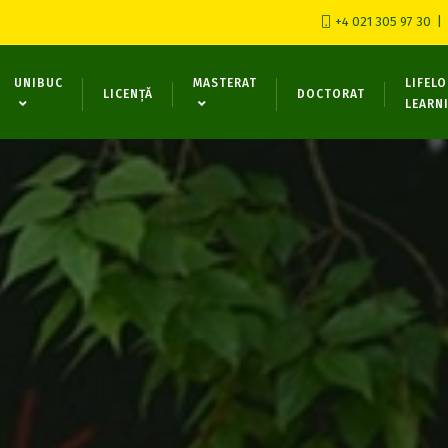
+4 021 305 97 30
UNIBUC
MASTERAT
LIFEL
LICENȚĂ
DOCTORAT
LEARN