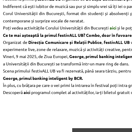
Indiferent că ești iubitor de muzică sau pur și simplu vrei să îți iei o p
Corul Universității din București, format din studenți și absolvenț
contemporane și surprize vocale de neratat.
Poți vedea activitățile Corului Universității din București
aici
și le po
Ce te mai așteaptă la primul festivALL UB? Combo, doar în favoare
Organizat de
Direcția Comunicare și Relații Publice
,
festivALL UB
experimente live, zone de relaxare, muzică și activități creative, pent
Vineri, 9 mai 2025, de Ziua Europei,
George, primul banking intelige
a Universității din București se transformă într-un mare ring de dans.
Scena primului festivALL UB va fi rezervată, până seara târziu, pentr
George,
primul banking inteligent by BCR.
În plus, cu brățara pe care o vei primi la intrarea în festival poți intra 
Descoperă
aici
programul complet al activităților, ia-ți biletul gratuit