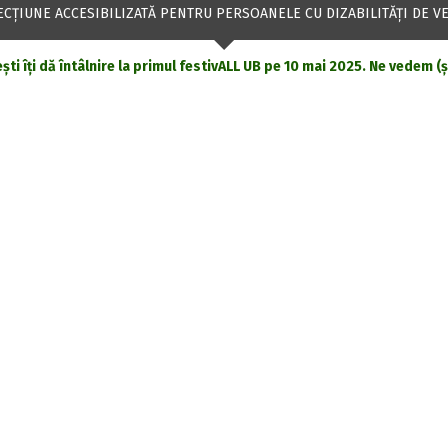
ECŢIUNE ACCESIBILIZATĂ PENTRU PERSOANELE CU DIZABILITĂŢI DE V
ești îți dă întâlnire la primul festivALL UB pe 10 mai 2025. Ne vedem (
ADMITERE UPDATE
outăți legate de #admitere