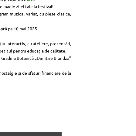
 magie zilei tale la festival!
ram muzical variat, cu piese clasice,
aptă pe 10 mai 2025.
iu interactiv, cu ateliere, prezentări,
petitul pentru educația de calitate.
, Grădina Botanică „Dimitrie Brandza”
ostalgie și de sfaturi financiare de la