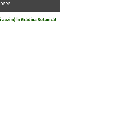
EDERE
și auzim) în Grădina Botanică!
a2025 la UB