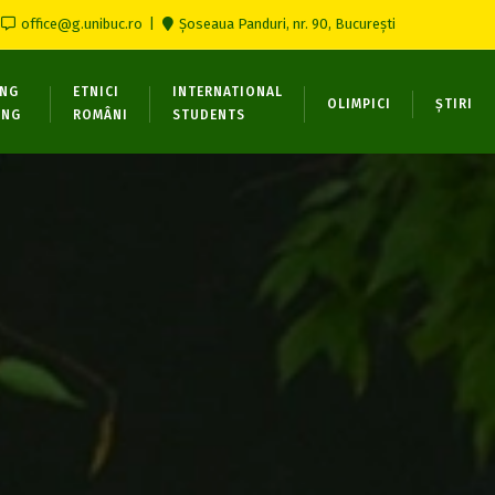
office@g.unibuc.ro
Șoseaua Panduri, nr. 90, București
ONG
ETNICI
INTERNATIONAL
OLIMPICI
ȘTIRI
ING
ROMÂNI
STUDENTS