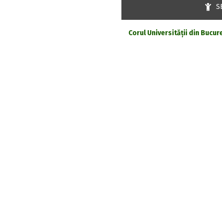
S
Corul Universității din Bucur
Ultimele n