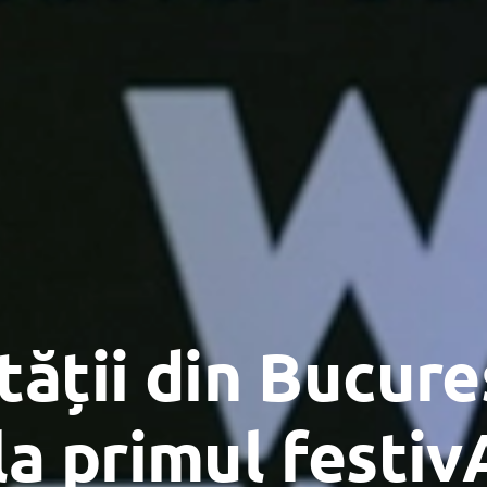
tății din Bucure
 la primul festi