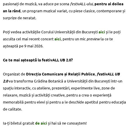
pasionați de muzică, va aduce pe scena
festivALL-ului
,
pentru al doilea
an la rând
, un program muzical variat, cu piese clasice, contemporane și
surprize de neratat.
Poți vedea activitățile Corului Universității din București
aici
și le poți
asculta cel mai recent concert
aici
, pentru un mic
preview
la ce te
așteaptă pe 9 mai 2026.
Ce te mai așteaptă la festivALL UB 2.0?
Organizat de
DIrecția Comunicare și Relații Publice
,
festivALL UB
2.0
va transforma Grădina Botanică a Universității din București într-un
spațiu interactiv, cu ateliere, prezentări, experimente live, zone de
relaxare, muzică și activități creative, pentru a crea o experiență
memorabilă pentru elevi și pentru a le deschide apetitul pentru educația
de calitate.
Ia-ți biletul gratuit
de aici
și hai să ne cunoaștem!