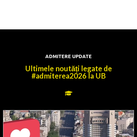
ADMITERE UPDATE
Ultimele noutăți legate de
#admiterea2026 la UB