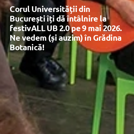
Corul Universității din
București îți dă întâlnire la
festivALL UB 2.0 pe 9 mai 2026.
Ne vedem (și auzim) în Grădina
Botanică!