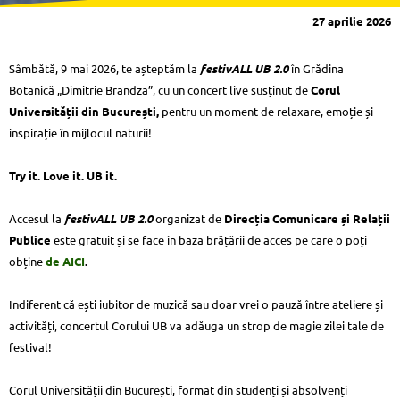
27 aprilie 2026
Sâmbătă, 9 mai 2026, te așteptăm la
festivALL UB 2.0
în Grădina
Botanică „Dimitrie Brandza”, cu un concert live susținut de
Corul
Universității din București,
pentru un moment de relaxare, emoție și
inspirație în mijlocul naturii!
Try it. Love it. UB it.
Accesul la
festivALL UB 2.0
organizat de
Direcția Comunicare și Relații
Publice
este gratuit și se face în baza brățării de acces pe care o poți
obține
de AICI
.
Indiferent că ești iubitor de muzică sau doar vrei o pauză între ateliere și
activități, concertul Corului UB va adăuga un strop de magie zilei tale de
festival!
Corul Universității din București, format din studenți și absolvenți