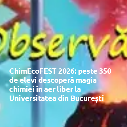
ChimEcoFEST 2026: peste 350
de elevi descoperă magia
chimiei în aer liber la
Universitatea din București