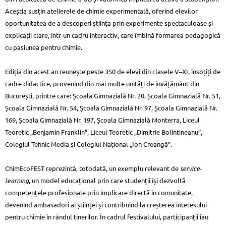
Aceștia susțin atelierele de chimie experimentală, oferind elevilor
oportunitatea de a descoperi știința prin experimente spectaculoase și
explicații clare, într-un cadru interactiv, care îmbină formarea pedagogică
cu pasiunea pentru chimie.
Ediția din acest an reunește peste 350 de elevi din clasele V–XI, însoțiți de
cadre didactice, provenind din mai multe unități de învățământ din
București, printre care: Școala Gimnazială Nr. 20, Școala Gimnazială Nr. 51,
Școala Gimnazială Nr. 54, Școala Gimnazială Nr. 97, Școala Gimnazială Nr.
169, Școala Gimnazială Nr. 197, Școala Gimnazială Monterra, Liceul
Teoretic „Benjamin Franklin”, Liceul Teoretic „Dimitrie Bolintineanu”,
Colegiul Tehnic Media și Colegiul Național „Ion Creangă”.
ChimEcoFEST reprezintă, totodată, un exemplu relevant de
service-
learning
, un model educațional prin care studenții își dezvoltă
competențele profesionale prin implicare directă în comunitate,
devenind ambasadori ai științei și contribuind la creșterea interesului
pentru chimie în rândul tinerilor. În cadrul festivalului, participanții iau