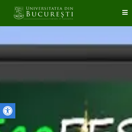
Deschide bara de unelte