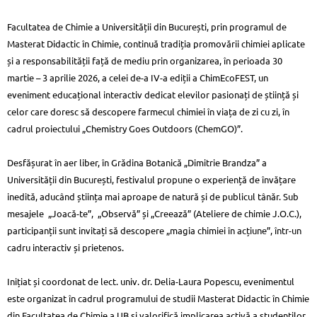
Facultatea de Chimie a Universității din București, prin programul de
Masterat Didactic în Chimie, continuă tradiția promovării chimiei aplicate
și a responsabilității față de mediu prin organizarea, în perioada 30
martie – 3 aprilie 2026, a celei de-a IV-a ediții a ChimEcoFEST, un
eveniment educațional interactiv dedicat elevilor pasionați de știință și
celor care doresc să descopere farmecul chimiei în viața de zi cu zi, în
cadrul proiectului „Chemistry Goes Outdoors (ChemGO)”.
Desfășurat în aer liber, în Grădina Botanică „Dimitrie Brandza” a
Universității din București, festivalul propune o experiență de învățare
inedită, aducând știința mai aproape de natură și de publicul tânăr. Sub
mesajele „Joacă-te”, „Observă” și „Creează” (Ateliere de chimie J.O.C.),
participanții sunt invitați să descopere „magia chimiei în acțiune”, într-un
cadru interactiv și prietenos.
Inițiat și coordonat de lect. univ. dr. Delia-Laura Popescu, evenimentul
este organizat în cadrul programului de studii Masterat Didactic în Chimie
din Facultatea de Chimie a UB și valorifică implicarea activă a studenților.