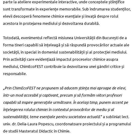
parte la ateliere experimentale interactive, unde conceptele științifice
sunt transformate în experiențe memorabile. Sub îndrumarea studenților,
elevii descoperă fenomene chimice esențiale și învață despre rolul
acestora în protejarea mediului și dezvoltarea durabilă.
Totodată, evenimentul reflectă misiunea Universității din București de a
forma tineri capabili să înțeleagă și să răspundă provocărilor actuale ale
societății, în special în domeniul sustenabilității și al protecției mediului.
Prin activități care evidențiază impactul proceselor chimice asupra
mediului, ChimEcoFEST contribuie la dezvoltarea unei gândiri critice și
responsabile.
„
Prin ChimEcoFEST ne propunem să aducem știința mai aproape de elevi,
într-un mod accesibil și captivant, precum și să formăm viitori profesori
capabili să inspire generațiile următoare. În același timp, punem accent pe
înțelegerea rolului chimiei în contextul provocărilor de mediu și al
sustenabilității, teme esențiale pentru societatea actuală.
” a subliniat lect.
univ. dr. Delia-Laura Popescu, coordonatoare proiectului și a programului
de studii Masteratul Didactic în Chimie.