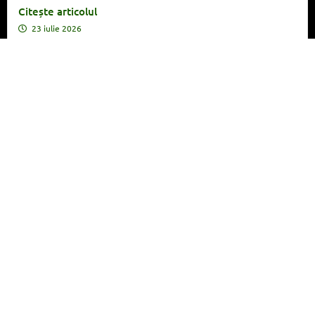
Citește articolul
23 iulie 2026
Admiterea 2026 la Universitatea din București,
sesiunea de vară: concurențe-record și creștere