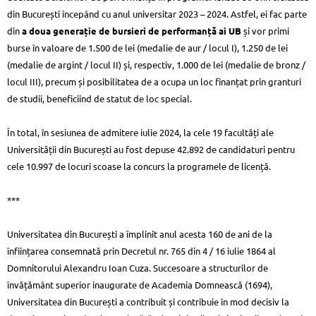
din București începând cu anul universitar 2023 – 2024. Astfel, ei fac parte
din
a doua generație de bursieri de performanță ai UB
și vor primi
burse în valoare de 1.500 de lei (medalie de aur / locul I), 1.250 de lei
(medalie de argint / locul II) și, respectiv, 1.000 de lei (medalie de bronz /
locul III), precum și posibilitatea de a ocupa un loc finanțat prin granturi
de studii, beneficiind de statut de loc special.
În total, în sesiunea de admitere iulie 2024, la cele 19 facultăți ale
Universității din București au fost depuse 42.892 de candidaturi pentru
cele 10.997 de locuri scoase la concurs la programele de licență.
***
Universitatea din București a împlinit anul acesta 160 de ani de la
înființarea consemnată prin Decretul nr. 765 din 4 / 16 iulie 1864 al
Domnitorului Alexandru Ioan Cuza. Succesoare a structurilor de
învățământ superior inaugurate de Academia Domnească (1694),
Universitatea din București a contribuit și contribuie în mod decisiv la