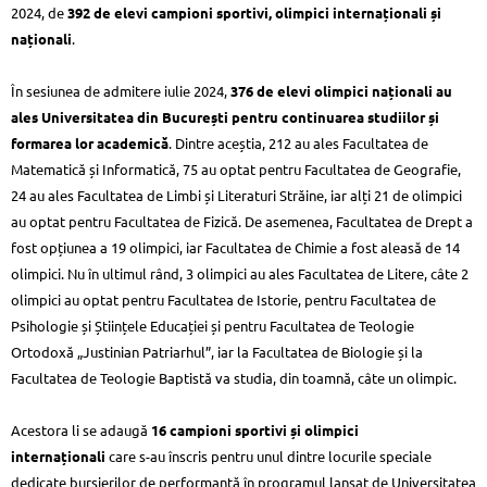
2024, de
392 de elevi campioni sportivi, olimpici internaționali și
naționali
.
În sesiunea de admitere iulie 2024,
376 de elevi olimpici naționali au
ales Universitatea din București pentru continuarea studiilor și
formarea lor academică
. Dintre aceștia, 212 au ales Facultatea de
Matematică și Informatică, 75 au optat pentru Facultatea de Geografie,
24 au ales Facultatea de Limbi și Literaturi Străine, iar alți 21 de olimpici
au optat pentru Facultatea de Fizică. De asemenea, Facultatea de Drept a
fost opțiunea a 19 olimpici, iar Facultatea de Chimie a fost aleasă de 14
olimpici. Nu în ultimul rând, 3 olimpici au ales Facultatea de Litere, câte 2
olimpici au optat pentru Facultatea de Istorie, pentru Facultatea de
Psihologie și Științele Educației și pentru Facultatea de Teologie
Ortodoxă „Justinian Patriarhul”, iar la Facultatea de Biologie și la
Facultatea de Teologie Baptistă va studia, din toamnă, câte un olimpic.
Acestora li se adaugă
16
campioni sportivi și olimpici
internaționali
care s-au înscris pentru unul dintre locurile speciale
dedicate bursierilor de performanță în programul lansat de Universitatea