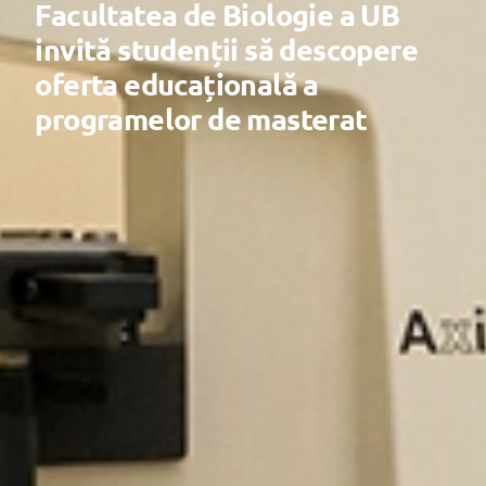
Facultatea de Biologie a UB
invită studenții să descopere
oferta educațională a
programelor de masterat