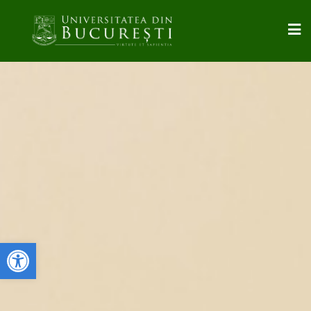
Deschide bara de unelte