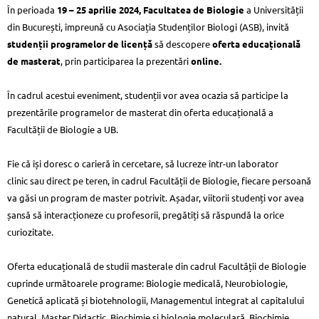
În perioada
19 – 25 aprilie 2024, Facultatea de Biologie
a Universității
din București, împreună cu Asociația Studenților Biologi (ASB), invită
studenții programelor de licență
să descopere
oferta educațională
de masterat
, prin participarea la prezentări
online.
În cadrul acestui eveniment, studenții vor avea ocazia să participe la
prezentările programelor de masterat din oferta educațională a
Facultății de Biologie a UB.
Fie că își doresc o carieră în cercetare, să lucreze într-un laborator
clinic sau direct pe teren, în cadrul Facultății de Biologie, fiecare persoană
va găsi un program de master potrivit. Așadar, viitorii studenți vor avea
șansă să interacționeze cu profesorii, pregătiți să răspundă la orice
curiozitate.
Oferta educațională de studii masterale din cadrul Facultății de Biologie
cuprinde următoarele programe: Biologie medicală, Neurobiologie,
Genetică aplicată și biotehnologii, Managementul integrat al capitalului
natural, Master Didactic, Biochimie și biologie moleculară, Biochimie