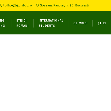
office@g.unibuc.ro
Șoseaua Panduri, nr. 90, București
ONG
ETNICI
INTERNATIONAL
OLIMPICI
ȘTIRI
ING
ROMÂNI
STUDENTS